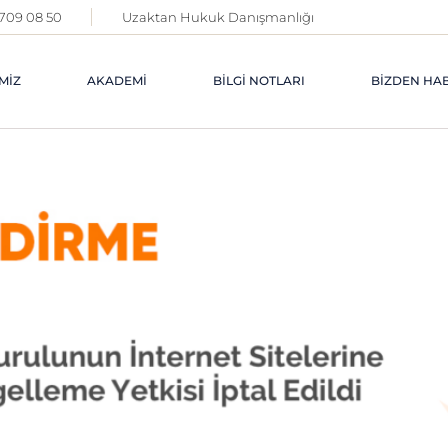
 709 08 50
Uzaktan Hukuk Danışmanlığı
MIZ
AKADEMI
BILGI NOTLARI
BIZDEN HA
AKADEMI
MAKALELERI