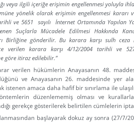
ı veya ilgili içeriğe erişimin engellenmesi yoluyla i
tümüne yönelik olarak erişimin engellenmesi kararı 
arihli ve 5651 sayılı İnternet Ortamında Yapılan Y
şlenen Suçlarla Mücadele Edilmesi Hakkında Ka
arı Birliğine gönderilir. Bu karara karşı sulh ceza
nce verilen karara karşı 4/12/2004 tarihli ve 
 göre itiraz edilebilir.”
karar verilen hükümlerin Anayasanın 48. madde
üğünü ve Anayasanın 26. maddesinde yer alan 
ak istenen amaca daha hafif bir sınırlama ile ula
 yöntemlerin düzenlememiş olması ve kurallarla
ığı gerekçe gösterilerek belirtilen cümlelerin iptal
lanmasından başlayarak dokuz ay sonra (27/7/202