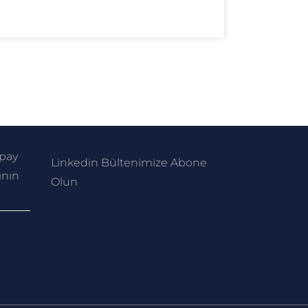
apay
Linkedin Bültenimize Abone
ının
Ol
un