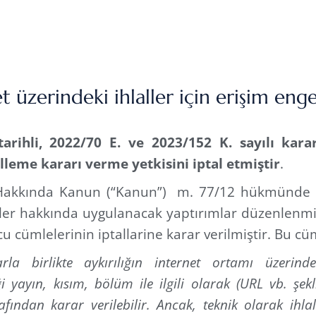
üzerindeki ihlaller için erişim engel
arihli, 2022/70 E. ve 2023/152 K. sayılı kar
elleme kararı verme yetkisini iptal etmiştir
.
ı Hakkında Kanun (“Kanun”) m. 77/12 hükmünde
ler hakkında uygulanacak yaptırımlar düzenlenmiş
cu cümlelerinin iptallarine karar verilmiştir. Bu cü
rla birlikte aykırılığın internet ortamı üzerinde
ği yayın, kısım, bölüm ile ilgili olarak (URL vb. şe
fından karar verilebilir. Ancak, teknik olarak ihlal