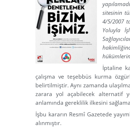
yapılamadığ
sitesinin 
4/5/2007 t
Yoluyla İ
Sağlayıcıl
hakimliği
hükümlerine
İptaline 
çalışma ve teşebbüs kurma özgürl
belirtilmiştir. Aynı zamanda ulaşılm
zarara yol açabilecek alternatif
anlamında gereklilik ilkesini sağlamad
İşbu kararın Resmî Gazetede yayım
alınmıştır.