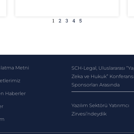
1
2
3
4
5
nlatma Metni
SCH-Legal, Uluslararası “Y
Zeka ve Hukuk” Konferans
tlerimiz
Sponsorları Arasında
n Haberler
Yazılım Sektörü Yatırımcı
er
Zirvesi’ndeydik
im