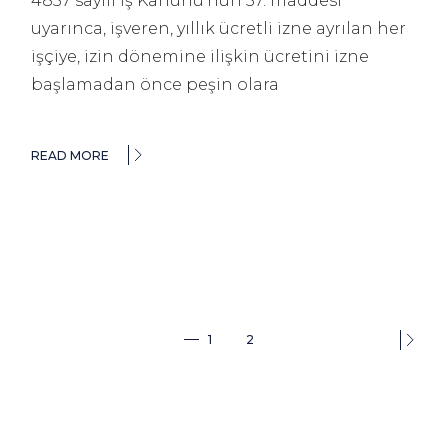
4857 sayılı İş Kanunu’nun 57. maddesi
uyarınca, işveren, yıllık ücretli izne ayrılan her
işçiye, izin dönemine ilişkin ücretini izne
başlamadan önce peşin olara
READ MORE
1
2