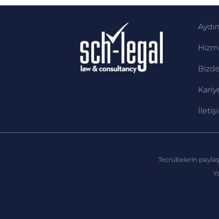
Aydı
Hizme
Bizde
Kariy
İletiş
Tecrübelerin paylaş
Ya