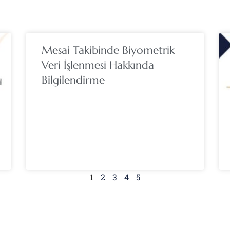
Mesai Takibinde Biyometrik
Veri İşlenmesi Hakkında
Bilgilendirme
1
2
3
4
5