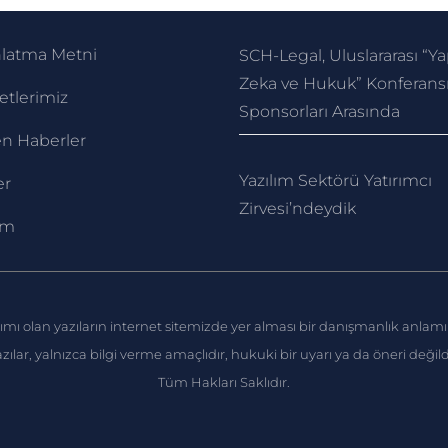
nlatma Metni
SCH-Legal, Uluslararası “Y
Zeka ve Hukuk” Konferans
tlerimiz
Sponsorları Arasında
n Haberler
Yazılım Sektörü Yatırımcı
er
Zirvesi’ndeydik
im
ımı olan yazıların internet sitemizde yer alması bir danışmanlık anl
zılar, yalnızca bilgi verme amaçlıdır, hukuki bir uyarı ya da öneri değild
Tüm Hakları Saklıdır.