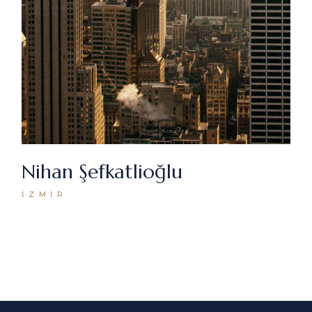
Nihan Şefkatlioğlu
İZMIR