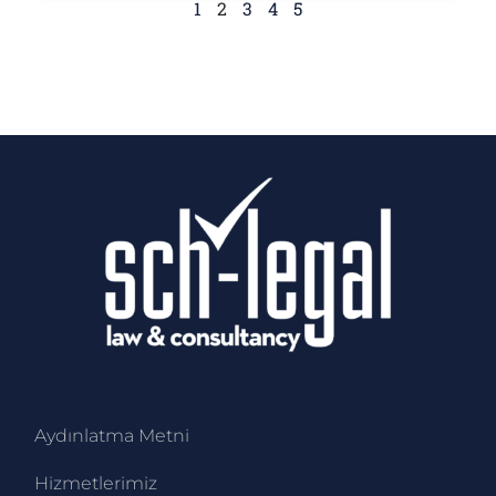
1
2
3
4
5
Aydınlatma Metni
Hizmetlerimiz