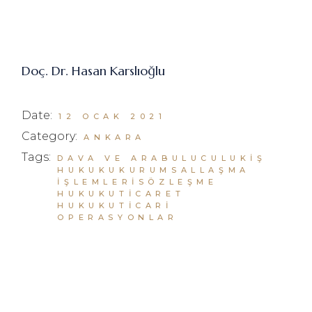
Doç. Dr. Hasan Karslıoğlu
Date:
12 OCAK 2021
Category:
ANKARA
Tags:
DAVA VE ARABULUCULUK
İŞ
HUKUKU
KURUMSALLAŞMA
İŞLEMLERI
SÖZLEŞME
HUKUKU
TICARET
HUKUKU
TICARI
OPERASYONLAR