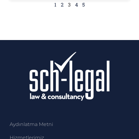
1
2
3
4
5
Aydınlatma Metni
Hizmetlerimiz